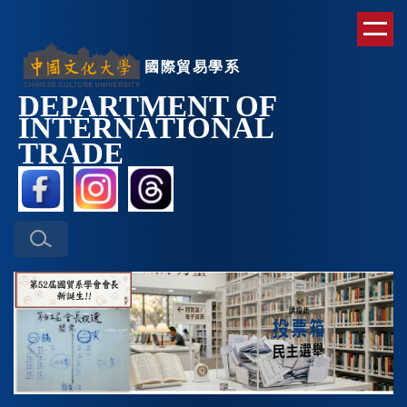
跳
到
主
國際貿易學系
要
DEPARTMENT OF
內
INTERNATIONAL
容
區
TRAD
E