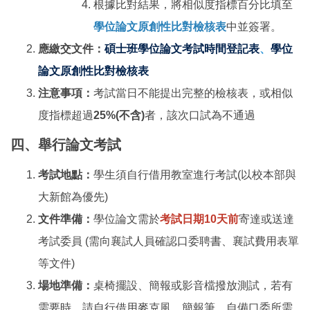
根據比對結果，將相似度指標百分比填至
學位論文原創性比對檢核表
中並簽署。
應繳交文件：
碩士班學位論文考試時間登記表
、
學位
論文原創性比對檢核表
注意事項：
考試當日不能提出完整的檢核表，或相似
度指標超過
25%(不含)
者，該次口試為不通過
四、舉行論文考試
考試地點：
學生須自行借用教室進行考試(以校本部與
大新館為優先)
文件準備：
學位論文需於
考試日期10天前
寄達或送達
考試委員 (需向襄試人員確認口委聘書、襄試費用表單
等文件)
場地準備：
桌椅擺設、簡報或影音檔撥放測試，若有
需要時，請自行借用麥克風、簡報筆、自備口委所需