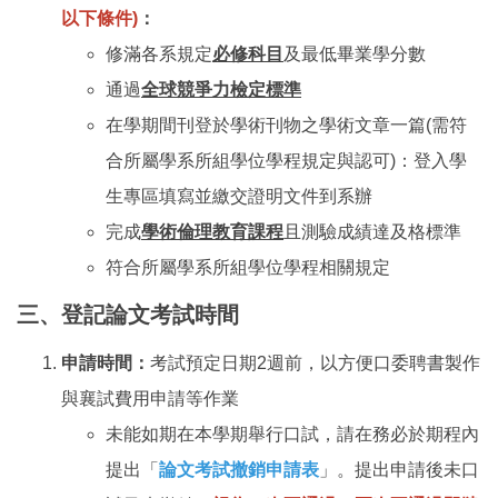
以下條件)
：
修滿各系規定
必修科目
及最低畢業學分數
通過
全球競爭力檢定標準
在學期間刊登於學術刊物之學術文章一篇(需符
合所屬學系所組學位學程規定與認可)：登入學
生專區填寫並繳交證明文件到系辦
完成
學術倫理教育課程
且測驗成績達及格標準
符合所屬學系所組學位學程相關規定
三、登記論文考試時間
申請時間：
考試預定日期2週前，以方便口委聘書製作
與襄試費用申請等作業
未能如期在本學期舉行口試，請在務必於期程內
提出「
論文考試撤銷申請表
」。提出申請後未口