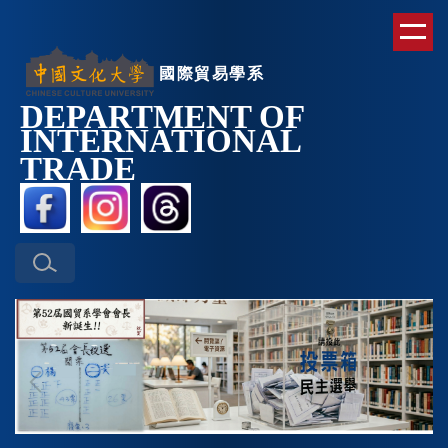
跳
到
主
國際貿易學系
要
DEPARTMENT OF
內
INTERNATIONAL
容
區
TRAD
E