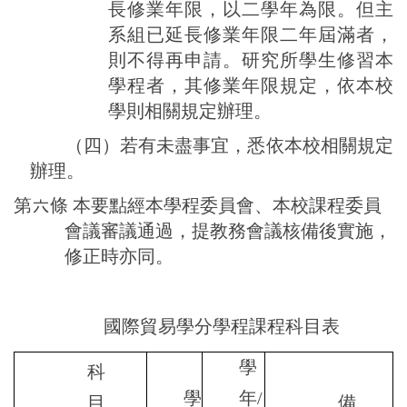
長修業年限，以二學年為限。
但主
系組已延長修業年限二年屆滿者，
則不得再申請。研究所學生修習本
學程者，其修業年限規定，依本校
學則相關規定辦理。
（
四
）若有未盡事宜，悉依本校相關規定
辦理。
第
六
條
本
要點
經本學程委員會、本校課程委員
會議審議通過，提教務會議核備後實施，
修正時亦同。
國際貿易
學分
學程
課程科目表
學
科
學
年
/
目
備