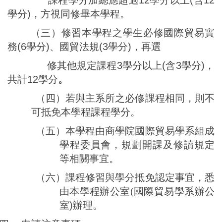
學分
)
，方視同修畢本學程。
（三）
修習本學程之學生必修
國際貿易實
務
(6
學分
)
、國貿法規
(3
學分
)
，
再選
修其他規定課程
3
學分以上
(
含
3
學分
)
，
共計
12
學分
。
（四）若與主系所之必修課程相同，則不
可抵免本學程課程學分。
（五）本學程由商學院國際貿易學系組成
學程委員會，規劃開課及修讀規定
等相關事宜。
（六）課程修習與學分抵免認定事宜，悉
由本學程辦公室(
國際貿易學系辦公
室)辦理。