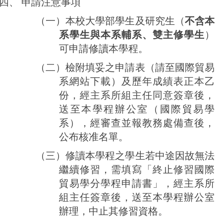
四、
申請注意事項
（一）
本校大學部學生及研究生
（
不含本
系學生與本系輔系、雙主修學生
）
可申請修讀本學程。
（二）檢附填妥之申請表
（請至
國際貿易
系網站
下載）及歷年成績表正本乙
份，經主系所組主任同意簽章後，
送至本學程辦公室（
國際貿易
學
系），經審查並報教務處備查後，
公布核准名單。
（三）
修讀本學程之學生若中途因故無法
繼續修習，需填寫「終止修習
國際
貿易
學分
學程
申請書」，經主系所
組主任簽章後，送至本學程辦公室
辦理，中止其修習資格。