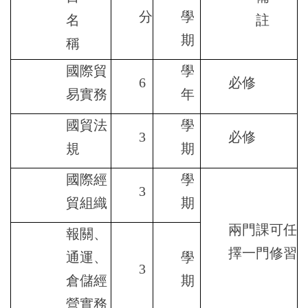
分
學
名
註
期
稱
國際貿
學
6
必修
易實務
年
國貿法
學
3
必修
規
期
國際經
學
3
貿組織
期
兩門課可任
報關、
擇一門修習
通運、
學
3
倉儲經
期
營實務