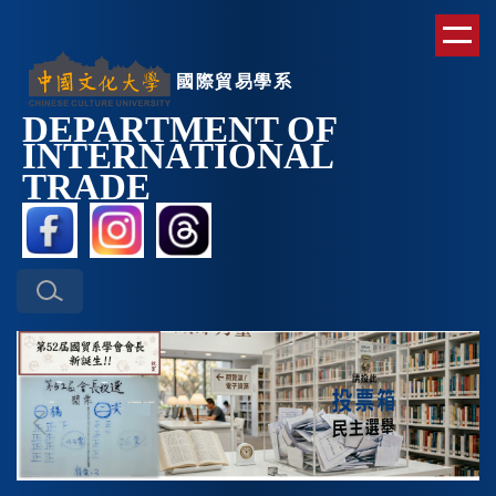
跳
到
主
國際貿易學系
要
DEPARTMENT OF
內
INTERNATIONAL
容
區
TRAD
E