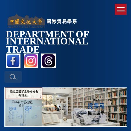
跳
到
主
國際貿易學系
要
DEPARTMENT OF
內
INTERNATIONAL
容
區
TRAD
E