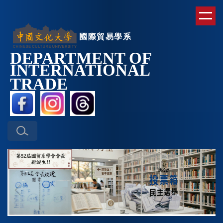
跳
到
主
國際貿易學系
要
DEPARTMENT OF
內
INTERNATIONAL
容
區
TRAD
E