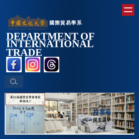
跳
到
主
國際貿易學系
要
DEPARTMENT OF
內
INTERNATIONAL
容
區
TRAD
E