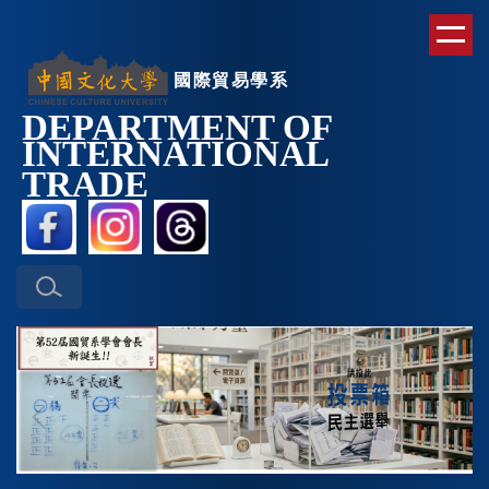
跳
到
主
國際貿易學系
要
DEPARTMENT OF
內
INTERNATIONAL
容
區
TRAD
E