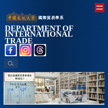
跳
到
主
國際貿易學系
要
DEPARTMENT OF
內
INTERNATIONAL
容
區
TRAD
E