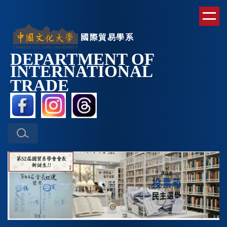
跳
到
主
國際貿易學系
要
DEPARTMENT OF
內
INTERNATIONAL
容
區
TRAD
E