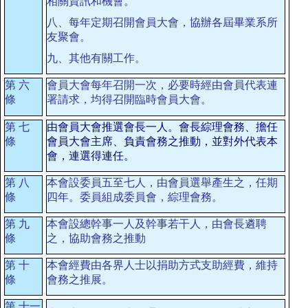
相關資訊和機會。
八、每年定期召開會員大會，協辦各屆畢業系所
友聚會。
九、其他有關工作。
第
六
會員大會每年召開一次，必要時經由會員代表連
條
署請求，均得召開臨時會員大會。
第
七
由會員大會推選會長一人。會長綜理會務、擔任
條
會員大會主席、負責會務之推動，並對外代表本
會，連選得連任。
第
八
本會設委員五至七人，由會員選舉產生之，任期
條
四年。委員組成委員會，綜理會務。
第
九
本會設總幹事一人及幹事若干人，由會長遴聘
條
之，協助會務之推動
第
十
本會經費由各界人士以捐助方式支助經費，維持
條
會務之推展。
第
十一