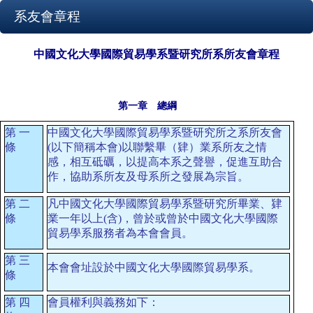
系友會章程
中國文化大學國際貿易學系暨研究所系所友會章程
第一章 總綱
第
一
中國文化大學國際貿易學系暨研究所之系所友會
條
(
以下簡稱本會
)
以聯繫畢（肄）業系所友之情
感，相互砥礪，以提高本系之聲譽，促進互助合
作，協助系所友及母系所之發展為宗旨。
第
二
凡中國文化大學國際貿易學系暨研究所畢業、肄
條
業一年以上
(
含
)
，曾於或曾於中國文化大學國際
貿易學系服務者為本會會員。
第
三
本會會址設於中國文化大學國際貿易學系。
條
第
四
會員權利與義務如下：